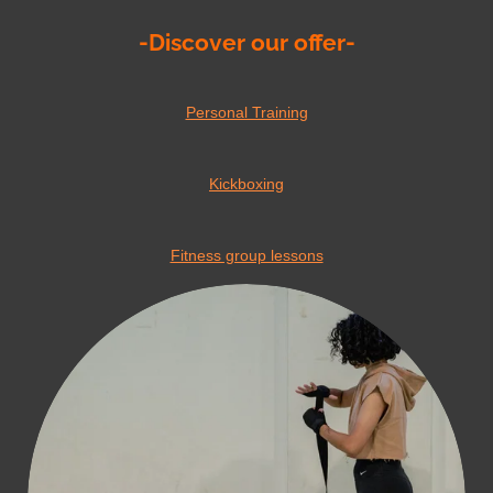
-Discover our offer-
Personal Training
Kickboxing
Fitness group lessons